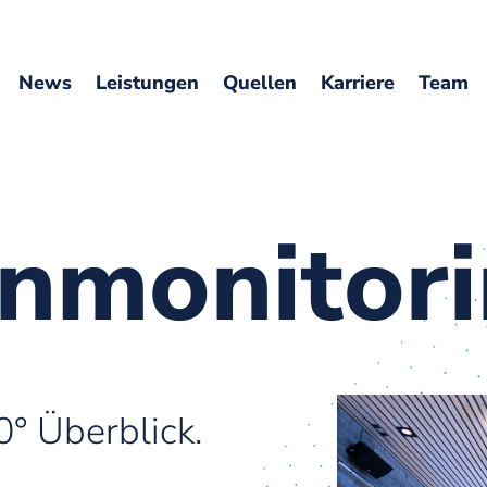
News
Leistungen
Quellen
Karriere
Team
­monitor
° Überblick.